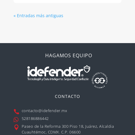
« Entradas más antiguas
HAGAMOS EQUIPO
CONTACTO
contacto@idefender.mx

528186886442

Paseo de la Reforma 300 Piso 18, Juárez, Alcaldia

Cuauhtémoc, CDMX. C.P. 06600