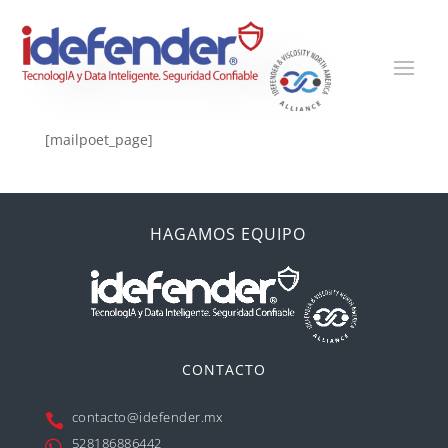
Página de MailPoet
[mailpoet_page]
HAGAMOS EQUIPO
CONTACTO
contacto@idefender.mx

528186886442
