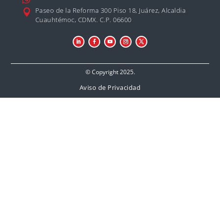
Paseo de la Reforma 300 Piso 18, Juárez, Alcaldia

Cuauhtémoc, CDMX. C.P. 06600
© Copyright 2025.
Aviso de Privacidad